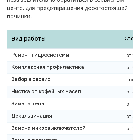
центр, для предотвращения дорогостоящей
починки.
Вид работы
Стоим
от 990
Ремонт гидросистемы
от 990
Комплексная профилактика
от 0 
Забор в сервис
от 850
Чистка от кофейных масел
от 760
Замена тена
от 590
Декальцинация
от 750
Замена микровыключателей