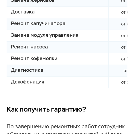
от 750
Замена жерновов
от 620
Доставка
от 850
Ремонт капучинатора
от 600
Замена модуля управления
от 700
Ремонт насоса
от 790
Ремонт кофемолки
от 0 
Диагностика
от 590
Декофенация
Как получить гарантию?
По завершению ремонтных работ сотрудник