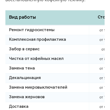
Вид работы
Стоим
от 990
Ремонт гидросистемы
от 990
Комплексная профилактика
от 0 
Забор в сервис
от 850
Чистка от кофейных масел
от 760
Замена тена
от 590
Декальцинация
от 750
Замена микровыключателей
от 750
Замена жерновов
от 620
Доставка